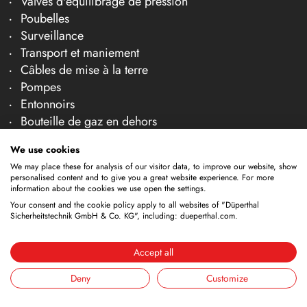
Valves d'équilibrage de pression
Poubelles
Surveillance
Transport et maniement
Câbles de mise à la terre
Pompes
Entonnoirs
Bouteille de gaz en dehors
Récipients de nettoyage
We use cookies
Robinets
We may place these for analysis of our visitor data, to improve our website, show
Conteneur de stockage
personalised content and to give you a great website experience. For more
Cuves de nettoyage
information about the cookies we use open the settings.
Your consent and the cookie policy apply to all websites of "Düperthal
Entreprise
Sicherheitstechnik GmbH & Co. KG", including: dueperthal.com.
À propos de nous
Accept all
Équipe
Carrière
Deny
Customize
Salons