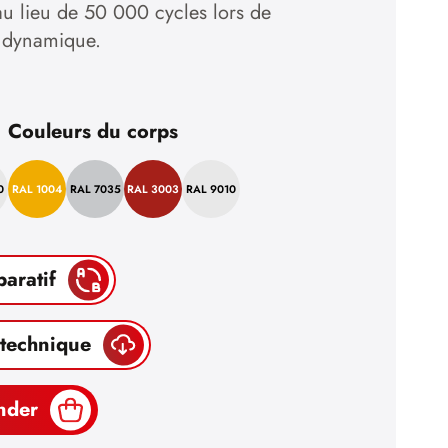
 lieu de 50 000 cycles lors de
e dynamique.
Couleurs du corps
0
RAL 1004
RAL 7035
RAL 3003
RAL 9010
paratif
 technique
nder