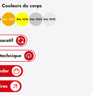
Couleurs du corps
0
RAL 1004
RAL 1018
RAL 7035
RAL 9010
paratif
 technique
nder
ires