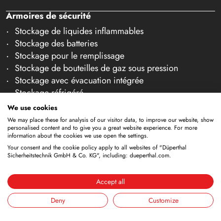
Armoires de sécurité
Stockage de liquides inflammables
Stockage des batteries
Stockage pour le remplissage
Stockage de bouteilles de gaz sous pression
Stockage avec évacuation intégrée
Stockage réfrigéré
Stockage combiné
We use cookies
Stockage dans des salles blanches
We may place these for analysis of our visitor data, to improve our website, show
personalised content and to give you a great website experience. For more
Stockage de liquides non inflammables
information about the cookies we use open the settings.
Galerie accessoires
Your consent and the cookie policy apply to all websites of "Düperthal
Sicherheitstechnik GmbH & Co. KG", including: dueperthal.com.
Équipements de sécurité
Systèmes ANA (DÜANA)
Accept all
Systèmes de ventilation
Cendrier de sécurité
Deny
Customize
Bacs de rétention