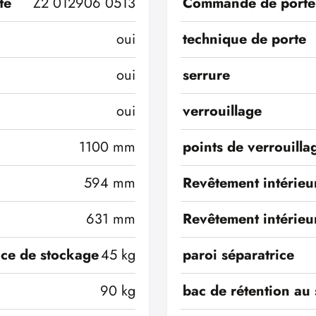
té
Z2 012906 0513
Commande de porte
oui
technique de porte
oui
serrure
oui
verrouillage
1100 mm
points de verrouilla
594 mm
Revêtement intérieu
631 mm
Revêtement intérieu
ace de stockage
45 kg
paroi séparatrice
90 kg
bac de rétention au 