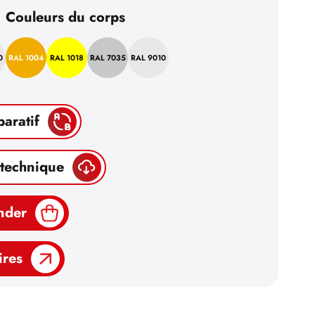
Couleurs du corps
0
RAL 1004
RAL 1018
RAL 7035
RAL 9010
paratif
 technique
nder
ires