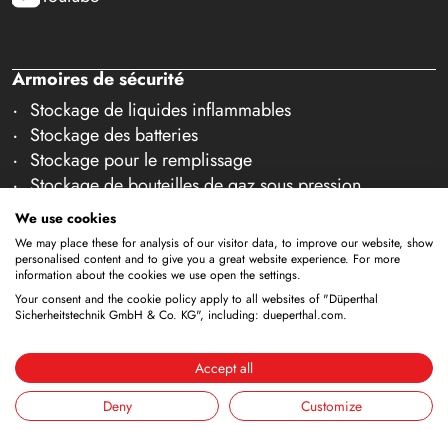
Armoires de sécurité
Stockage de liquides inflammables
Stockage des batteries
Stockage pour le remplissage
Stockage de bouteilles de gaz sous pression
Stockage avec évacuation intégrée
We use cookies
Stockage réfrigéré
We may place these for analysis of our visitor data, to improve our website, show
Stockage combiné
personalised content and to give you a great website experience. For more
information about the cookies we use open the settings.
Stockage dans des salles blanches
Your consent and the cookie policy apply to all websites of "Düperthal
Stockage de liquides non inflammables
Sicherheitstechnik GmbH & Co. KG", including: dueperthal.com.
Galerie accessoires
Accept all
Équipements de sécurité
Systèmes ANA (DÜANA)
Deny
Customize
Systèmes de ventilation