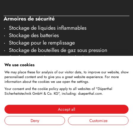
Armoires de sécurité
Stockage de liquides inflammables
Stockage des batteries
Stockage pour le remplissage
Stockage de bouteilles de gaz sous pression
Stockage avec évacuation intégrée
Stockage réfrigéré
We use cookies
Stockage combiné
We may place these for analysis of our visitor data, to improve our website, show
personalised content and to give you a great website experience. For more
Stockage dans des salles blanches
information about the cookies we use open the settings.
Stockage de liquides non inflammables
Your consent and the cookie policy apply to all websites of "Düperthal
Sicherheitstechnik GmbH & Co. KG", including: dueperthal.com.
Galerie accessoires
Équipements de sécurité
Accept all
Systèmes ANA (DÜANA)
Deny
Customize
Systèmes de ventilation
Cendrier de sécurité