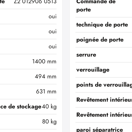
té
Z2 012906 0513
Commande de
porte
oui
technique de porte
oui
poignée de porte
oui
serrure
1400 mm
verrouillage
494 mm
points de verrouilla
631 mm
Revêtement intérieu
ace de stockage
40 kg
Revêtement intérieu
80 kg
paroi séparatrice