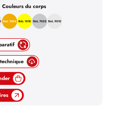
Couleurs du corps
0
RAL 1004
RAL 1018
RAL 7035
RAL 9010
paratif
 technique
nder
ires