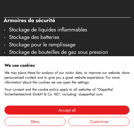
Armoires de sécurité
Stockage de liquides inflammables
Stockage des batteries
Stockage pour le remplissage
Stockage de bouteilles de gaz sous pression
Stockage avec évacuation intégrée
We use cookies
Stockage réfrigéré
We may place these for analysis of our visitor data, to improve our website, show
Stockage combiné
personalised content and to give you a great website experience. For more
Stockage dans des salles blanches
information about the cookies we use open the settings.
Stockage de liquides non inflammables
Your consent and the cookie policy apply to all websites of "Düperthal
Sicherheitstechnik GmbH & Co. KG", including: dueperthal.com.
Galerie accessoires
Équipements de sécurité
Accept all
Systèmes ANA (DÜANA)
Deny
Customize
Systèmes de ventilation
Cendrier de sécurité