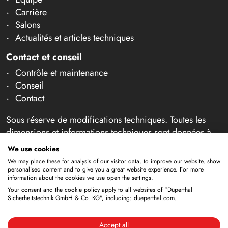
Carrière
Salons
Actualités et articles techniques
Contact et conseil
Contrôle et maintenance
Conseil
Contact
Sous réserve de modifications techniques. Toutes les
dimensions et informations techniques sont données à
titre indicatif. Sous réserve d'erreurs et de fautes de
We use cookies
frappe. Notre offre s'adresse exclusivement aux
We may place these for analysis of our visitor data, to improve our website, show
professionnels au sens de l'article 14 BGB. Aucune vente
personalised content and to give you a great website experience. For more
information about the cookies we use open the settings.
aux particuliers n'a lieu. En utilisant ce site Web et en
Your consent and the cookie policy apply to all websites of "Düperthal
passant éventuellement commande, vous confirmez agir
Sicherheitstechnik GmbH & Co. KG", including: dueperthal.com.
en tant que professionnel (article 1 paragraphe 1 BFSG).
Accept all