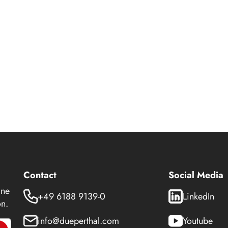
Contact
Social Media
 ne
+49 6188 9139-0
LinkedIn
n.
info@dueperthal.com
Youtube