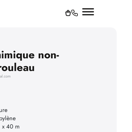
imique non-
rouleau
hal.com
ture
pylène
 x 40 m