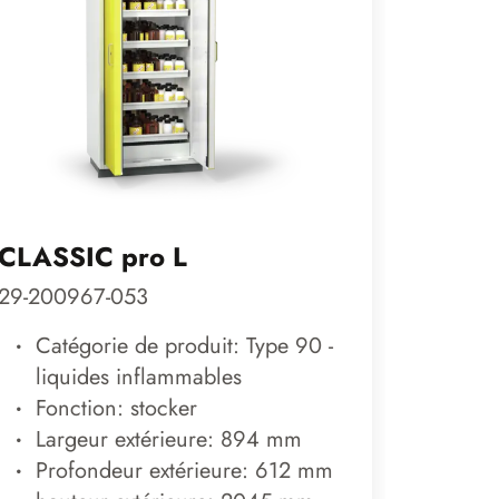
CLASSIC pro L
ACID 
29-200967-053
20-200
Catégorie de produit: Type 90 -
Caté
liquides inflammables
Sub
Fonction: stocker
Fonc
Largeur extérieure: 894 mm
Lar
Profondeur extérieure: 612 mm
Pro