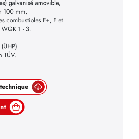
ces) galvanisé amovible,
ur 100 mm,
es combustibles F+, F et
u WGK 1 - 3.
é (ÜHP)
on TÜV.
 technique
nt