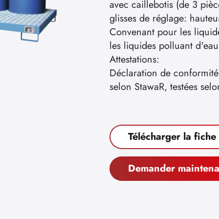
avec caillebotis (de 3 piè
glisses de réglage: haute
Convenant pour les liquid
les liquides polluant d'ea
Attestations:
Déclaration de conformit
selon StawaR, testées sel
Télécharger la fiche
Demander maintena