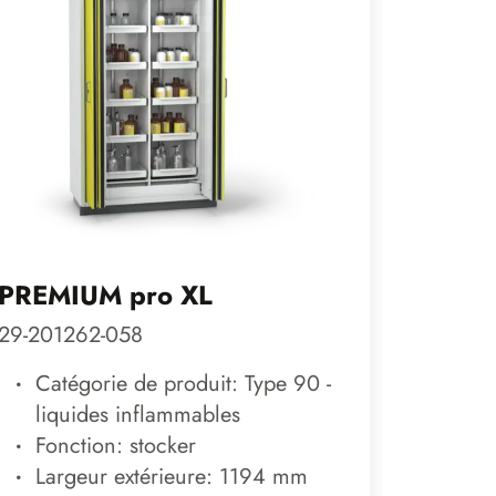
PREMIUM pro XL
SUPRE
29-201262-058
79-2012
Catégorie de produit: Type 90 -
Cat
liquides inflammables
- st
Fonction: stocker
Fonc
Largeur extérieure: 1194 mm
Lar