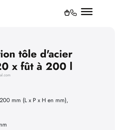
ion tôle d'acier
0 x fût à 200 l
hal.com
 200 mm (L x P x H en mm),
 mm