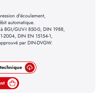
pression d'écoulement,
ébit automatique.
 à BGI/GUV-I 850-0, DIN 1988,
1-2004, DIN EN 15154-1,
t approuvé par DIN-DVGW.
 technique
nt