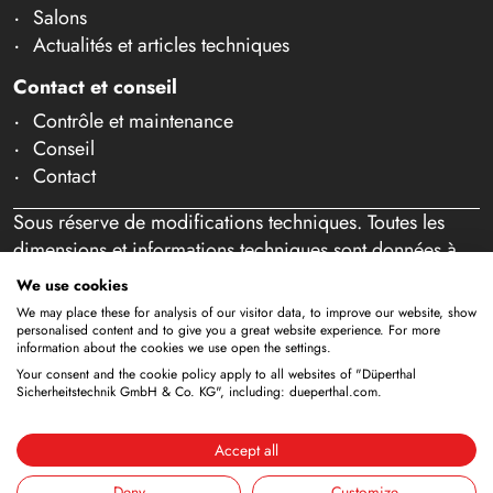
Salons
Actualités et articles techniques
Contact et conseil
Contrôle et maintenance
Conseil
Contact
Sous réserve de modifications techniques. Toutes les
dimensions et informations techniques sont données à
titre indicatif. Sous réserve d'erreurs et de fautes de
We use cookies
frappe. Notre offre s'adresse exclusivement aux
We may place these for analysis of our visitor data, to improve our website, show
professionnels au sens de l'article 14 BGB. Aucune vente
personalised content and to give you a great website experience. For more
information about the cookies we use open the settings.
aux particuliers n'a lieu. En utilisant ce site Web et en
Your consent and the cookie policy apply to all websites of "Düperthal
passant éventuellement commande, vous confirmez agir
Sicherheitstechnik GmbH & Co. KG", including: dueperthal.com.
en tant que professionnel (article 1 paragraphe 1 BFSG).
Accept all
Mentions
Déclaration de
Conditions
Deny
Customize