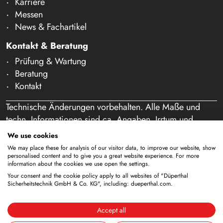
Karriere
Messen
News & Fachartikel
Kontakt & Beratung
Prüfung & Wartung
Beratung
Kontakt
Technische Änderungen vorbehalten. Alle Maße und
techn. Informationen sind ca. Angaben. Irrtum und
Schreibfehler vorbehalten. Unser Angebot richtet sich
We use cookies
ausschließlich an Gewerbetreibende im Sinne des § 14
We may place these for analysis of our visitor data, to improve our website, show
BGB. Ein Verkauf an Privatpersonen findet nicht statt.
personalised content and to give you a great website experience. For more
information about the cookies we use open the settings.
Durch die Nutzung dieser Website und eine etwaige
Your consent and the cookie policy apply to all websites of "Düperthal
Bestellung bestätigen Sie, dass Sie als Unternehmer
Sicherheitstechnik GmbH & Co. KG", including: dueperthal.com.
handeln. (§ 1 Abs. 1 BFSG)
Accept all