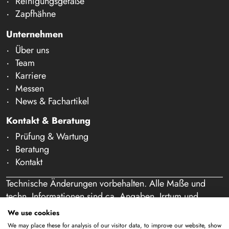
Reinigungsgefäße
Zapfhähne
Unternehmen
Über uns
Team
Karriere
Messen
News & Fachartikel
Kontakt & Beratung
Prüfung & Wartung
Beratung
Kontakt
Technische Änderungen vorbehalten. Alle Maße und
techn. Informationen sind ca. Angaben. Irrtum und
Schreibfehler vorbehalten. Unser Angebot richtet sich
We use cookies
ausschließlich an Gewerbetreibende im Sinne des § 14
We may place these for analysis of our visitor data, to improve our website, show