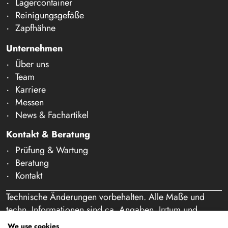
Lagercontainer
Reinigungsgefäße
Zapfhähne
Unternehmen
Über uns
Team
Karriere
Messen
News & Fachartikel
Kontakt & Beratung
Prüfung & Wartung
Beratung
Kontakt
Technische Änderungen vorbehalten. Alle Maße und
techn. Informationen sind ca. Angaben. Irrtum und
Schreibfehler vorbehalten. Unser Angebot richtet sich
We use cookies