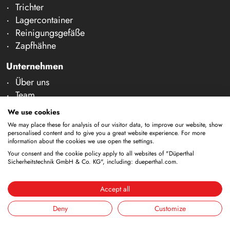
Trichter
Lagercontainer
Reinigungsgefäße
Zapfhähne
Unternehmen
Über uns
Team
Karriere
We use cookies
Messen
We may place these for analysis of our visitor data, to improve our website, show
News & Fachartikel
personalised content and to give you a great website experience. For more
information about the cookies we use open the settings.
Kontakt & Beratung
Your consent and the cookie policy apply to all websites of "Düperthal
Sicherheitstechnik GmbH & Co. KG", including: dueperthal.com.
Prüfung & Wartung
Beratung
Accept all
Kontakt
Deny
Customize
Technische Änderungen vorbehalten. Alle Maße und
techn. Informationen sind ca. Angaben. Irrtum und