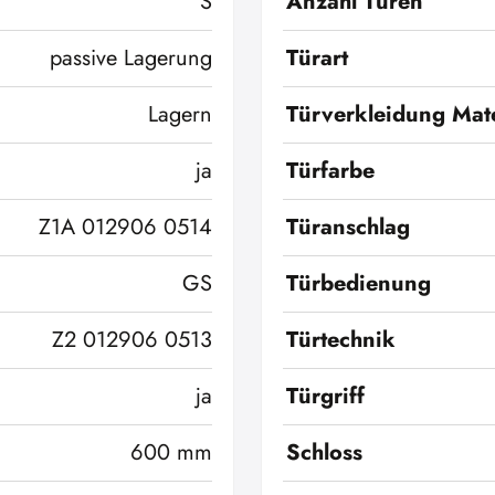
S
Anzahl Türen
passive Lagerung
Türart
Lagern
Türverkleidung Mate
ja
Türfarbe
Z1A 012906 0514
Türanschlag
GS
Türbedienung
Z2 012906 0513
Türtechnik
ja
Türgriff
600 mm
Schloss