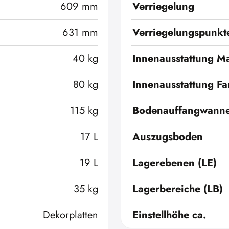
609 mm
Verriegelung
631 mm
Verriegelungspunkt
40 kg
Innenausstattung Ma
80 kg
Innenausstattung Fa
115 kg
Bodenauffangwann
17 L
Auszugsboden
19 L
Lagerebenen (LE)
35 kg
Lagerbereiche (LB)
Dekorplatten
Einstellhöhe ca.