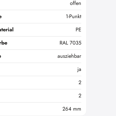
offen
e
1-Punkt
terial
PE
rbe
RAL 7035
e
ausziehbar
ja
2
2
264 mm