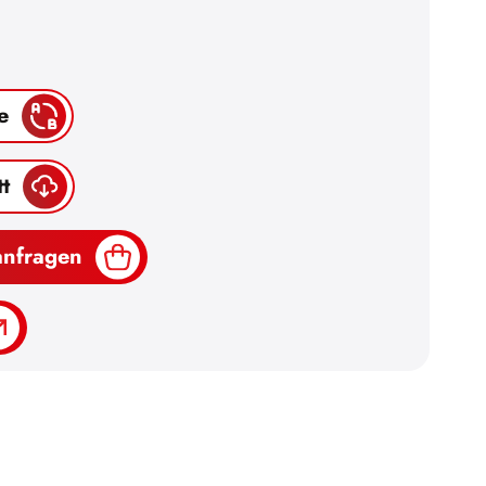
e
t
anfragen