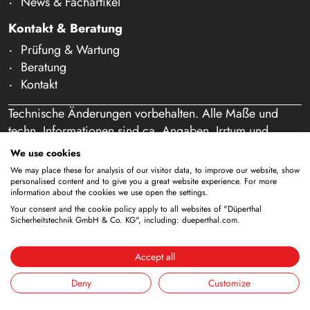
News & Fachartikel
Kontakt & Beratung
Prüfung & Wartung
Beratung
Kontakt
Technische Änderungen vorbehalten. Alle Maße und
techn. Informationen sind ca. Angaben. Irrtum und
Schreibfehler vorbehalten. Unser Angebot richtet sich
We use cookies
ausschließlich an Gewerbetreibende im Sinne des § 14
We may place these for analysis of our visitor data, to improve our website, show
BGB. Ein Verkauf an Privatpersonen findet nicht statt.
personalised content and to give you a great website experience. For more
information about the cookies we use open the settings.
Durch die Nutzung dieser Website und eine etwaige
Your consent and the cookie policy apply to all websites of "Düperthal
Bestellung bestätigen Sie, dass Sie als Unternehmer
Sicherheitstechnik GmbH & Co. KG", including: dueperthal.com.
handeln. (§ 1 Abs. 1 BFSG)
Accept all
Deny
Customize
Impressum
Datenschutz
AGB