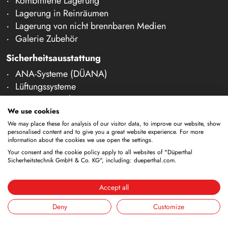
Kombinierte Lagerung
Lagerung in Reinräumen
Lagerung von nicht brennbaren Medien
Galerie Zubehör
Sicherheitsausstattung
ANA-Systeme (DÜANA)
Lüftungssysteme
Reinigungstanks
Auffangwannen
We use cookies
Monitoring
We may place these for analysis of our visitor data, to improve our website, show
personalised content and to give you a great website experience. For more
Sicherheitsascher
information about the cookies we use open the settings.
Druckausgleichsventile
Your consent and the cookie policy apply to all websites of "Düperthal
Sicherheitstechnik GmbH & Co. KG", including: dueperthal.com.
Notfallprodukte
Sicherheitsbehälter
Erdungsleitungen
Accept all
Papierkörbe
Deny
Customize
Transport und Handling
Gasflaschen-Außenlagerung