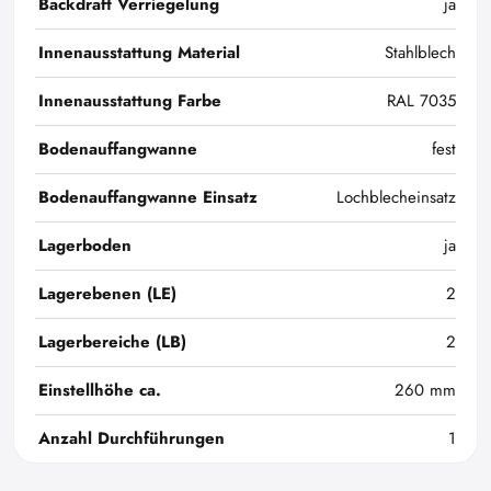
Backdraft Verriegelung
ja
Innenausstattung Material
Stahlblech
Innenausstattung Farbe
RAL 7035
Bodenauffangwanne
fest
Bodenauffangwanne Einsatz
Lochblecheinsatz
Lagerboden
ja
Lagerebenen (LE)
2
Lagerbereiche (LB)
2
Einstellhöhe ca.
260 mm
Anzahl Durchführungen
1