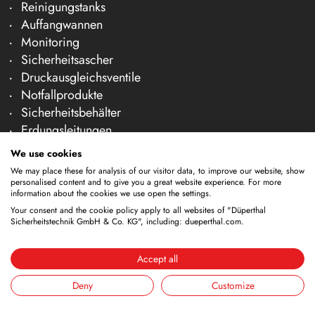
Reinigungstanks
Auffangwannen
Monitoring
Sicherheitsascher
Druckausgleichsventile
Notfallprodukte
Sicherheitsbehälter
Erdungsleitungen
Papierkörbe
We use cookies
Transport und Handling
We may place these for analysis of our visitor data, to improve our website, show
Gasflaschen-Außenlagerung
personalised content and to give you a great website experience. For more
information about the cookies we use open the settings.
Pumpen
Your consent and the cookie policy apply to all websites of "Düperthal
Trichter
Sicherheitstechnik GmbH & Co. KG", including: dueperthal.com.
Lagercontainer
Reinigungsgefäße
Accept all
Zapfhähne
Deny
Customize
Unternehmen