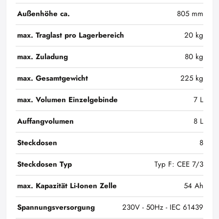
Außenhöhe ca.
805 mm
max. Traglast pro Lagerbereich
20 kg
max. Zuladung
80 kg
max. Gesamtgewicht
225 kg
max. Volumen Einzelgebinde
7 L
Auffangvolumen
8 L
Steckdosen
8
Steckdosen Typ
Typ F: CEE 7/3
max. Kapazität Li-Ionen Zelle
54 Ah
Spannungsversorgung
230V - 50Hz - IEC 61439