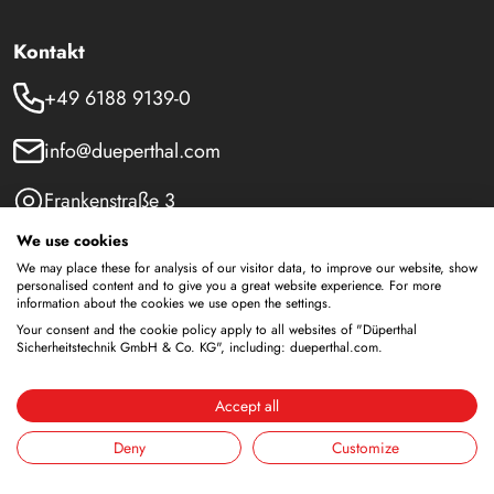
Kontakt
+49 6188 9139-0
info@dueperthal.com
Frankenstraße 3
63791 Karlstein
We use cookies
Deutschland
We may place these for analysis of our visitor data, to improve our website, show
personalised content and to give you a great website experience. For more
Social Media
information about the cookies we use open the settings.
Your consent and the cookie policy apply to all websites of "Düperthal
LinkedIn
Sicherheitstechnik GmbH & Co. KG", including: dueperthal.com.
Youtube
Accept all
Deny
Customize
Sicherheitsschränke