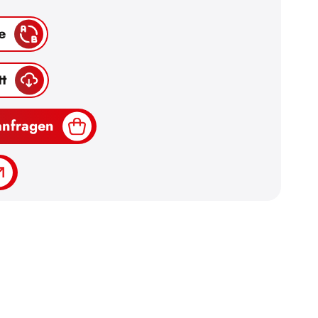
e
t
anfragen