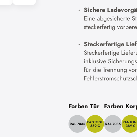
Sichere Ladevorg
Eine abgesicherte St
steckerfertig vorberei
Steckerfertige Lie
Steckerfertige Liefe
inklusive Sicherungs
für die Trennung vom
Fehlerstromschutzsch
Farben Tür
Farben Kor
PANTONE
PANTON
RAL 7035
RAL 7035
389 C
389 C