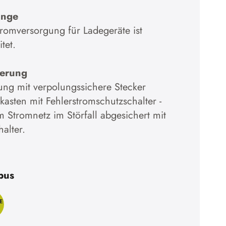
änge
romversorgung für Ladegeräte ist
tet.
ferung
rung mit verpolungssichere Stecker
kasten mit Fehlerstromschutzschalter -
 Stromnetz im Störfall abgesichert mit
alter.
pus
E