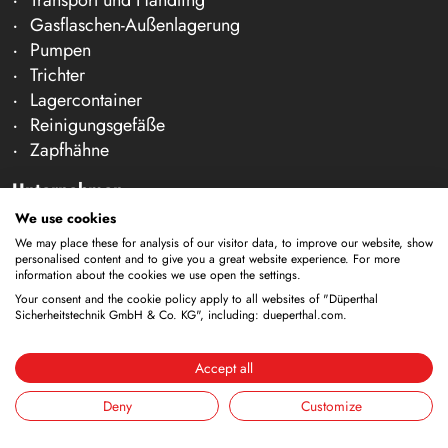
Gasflaschen-Außenlagerung
Pumpen
Trichter
Lagercontainer
Reinigungsgefäße
Zapfhähne
Unternehmen
We use cookies
Über uns
Team
We may place these for analysis of our visitor data, to improve our website, show
personalised content and to give you a great website experience. For more
Karriere
information about the cookies we use open the settings.
Messen
Your consent and the cookie policy apply to all websites of "Düperthal
Sicherheitstechnik GmbH & Co. KG", including: dueperthal.com.
News & Fachartikel
Kontakt & Beratung
Accept all
Prüfung & Wartung
Deny
Customize
Beratung
Kontakt