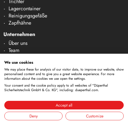
Trichter
Lagercontainer
Reinigungsgefäße
Zapfhähne
Unternehmen
Über uns
Team
Karriere
We use cookies
Messen
We may place these for analysis of our visitor data, to improve our website, show
News & Fachartikel
personalised content and to give you a great website experience. For more
information about the cookies we use open the settings.
Kontakt & Beratung
Your consent and the cookie policy apply to all websites of "Düperthal
Sicherheitstechnik GmbH & Co. KG", including: dueperthal.com.
Prüfung & Wartung
Beratung
Kontakt
Accept all
Deny
Customize
Technische Änderungen vorbehalten. Alle Maße und
techn. Informationen sind ca. Angaben. Irrtum und