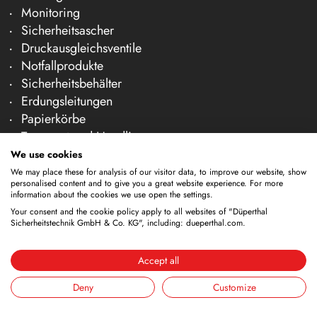
Monitoring
Sicherheitsascher
Druckausgleichsventile
Notfallprodukte
Sicherheitsbehälter
Erdungsleitungen
Papierkörbe
Transport und Handling
Gasflaschen-Außenlagerung
We use cookies
Pumpen
We may place these for analysis of our visitor data, to improve our website, show
personalised content and to give you a great website experience. For more
Trichter
information about the cookies we use open the settings.
Lagercontainer
Your consent and the cookie policy apply to all websites of "Düperthal
Reinigungsgefäße
Sicherheitstechnik GmbH & Co. KG", including: dueperthal.com.
Zapfhähne
Accept all
Unternehmen
Deny
Customize
Über uns
Team