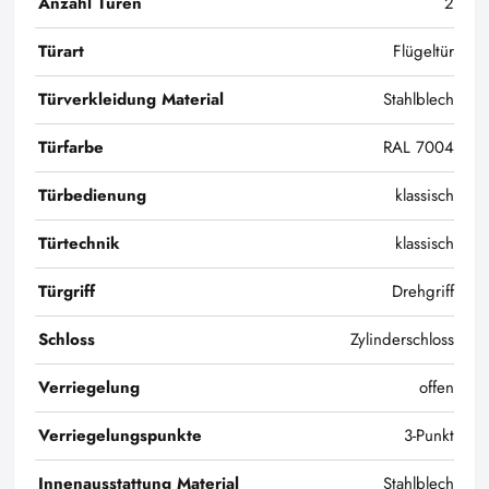
Anzahl Türen
2
Türart
Flügeltür
Türverkleidung Material
Stahlblech
Türfarbe
RAL 7004
Türbedienung
klassisch
Türtechnik
klassisch
Türgriff
Drehgriff
Schloss
Zylinderschloss
Verriegelung
offen
Verriegelungspunkte
3-Punkt
Innenausstattung Material
Stahlblech