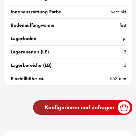
Innenausstattung Farbe
verzinkt
Bodenauffangwanne
fest
Lagerboden
ja
Lagerebenen (LE)
3
Lagerbereiche (LB)
3
Einstellhöhe ca.
552 mm
Konfigurieren und anfragen