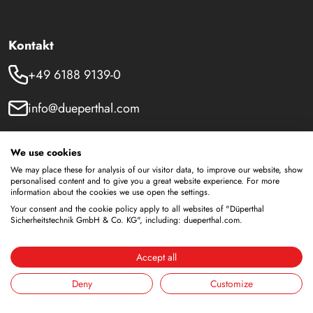
Kontakt
+49 6188 9139-0
info@dueperthal.com
Frankenstraße 3
We use cookies
63791 Karlstein
We may place these for analysis of our visitor data, to improve our website, show
Deutschland
personalised content and to give you a great website experience. For more
information about the cookies we use open the settings.
Social Media
Your consent and the cookie policy apply to all websites of "Düperthal
Sicherheitstechnik GmbH & Co. KG", including: dueperthal.com.
LinkedIn
Accept all
Youtube
Deny
Customize