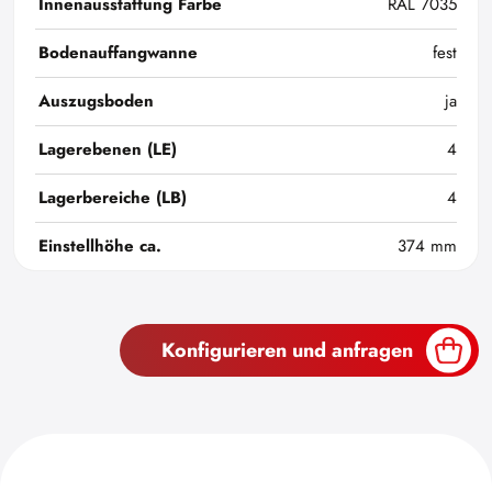
Innenausstattung Farbe
RAL 7035
Bodenauffangwanne
fest
Auszugsboden
ja
Lagerebenen (LE)
4
Lagerbereiche (LB)
4
Einstellhöhe ca.
374 mm
Konfigurieren und anfragen