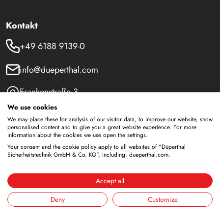
Kontakt
+49 6188 9139-0
info@dueperthal.com
Frankenstraße 3
63791 Karlstein
We use cookies
Deutschland
We may place these for analysis of our visitor data, to improve our website, show
personalised content and to give you a great website experience. For more
Social Media
information about the cookies we use open the settings.
Your consent and the cookie policy apply to all websites of "Düperthal
LinkedIn
Sicherheitstechnik GmbH & Co. KG", including: dueperthal.com.
Youtube
Accept all
Deny
Customize