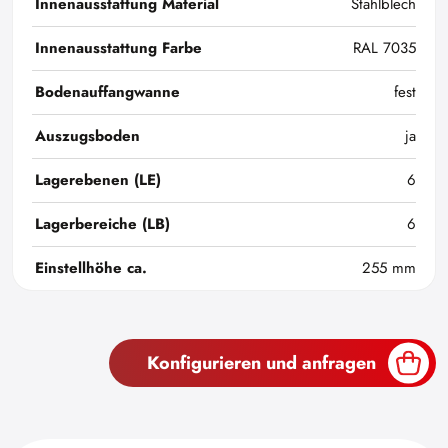
Innenausstattung Material
Stahlblech
Innenausstattung Farbe
RAL 7035
Bodenauffangwanne
fest
Auszugsboden
ja
Lagerebenen (LE)
6
Lagerbereiche (LB)
6
Einstellhöhe ca.
255 mm
Konfigurieren und anfragen