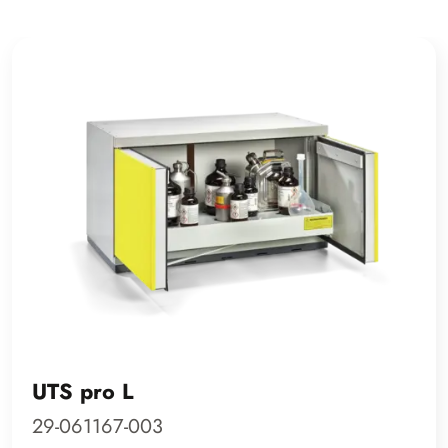
UTS pro L
29-061167-003