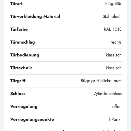
Türart
Flügeltür
Türverkleidung Material
Stahlblech
Türfarbe
RAL 1018
Türanschlag
rechts
Türbedienung
klassisch
Türtechnik
klassisch
Türgriff
Bügelgriff Nickel matt
Schloss
Zylinderschloss
Verriegelung
offen
Verriegelungspunkte
1-Punkt