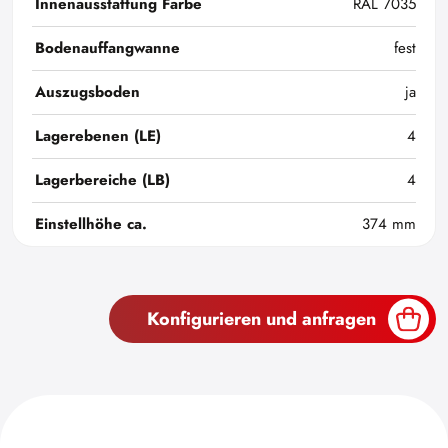
Innenausstattung Farbe
RAL 7035
Bodenauffangwanne
fest
Auszugsboden
ja
Lagerebenen (LE)
4
Lagerbereiche (LB)
4
Einstellhöhe ca.
374 mm
Konfigurieren und anfragen