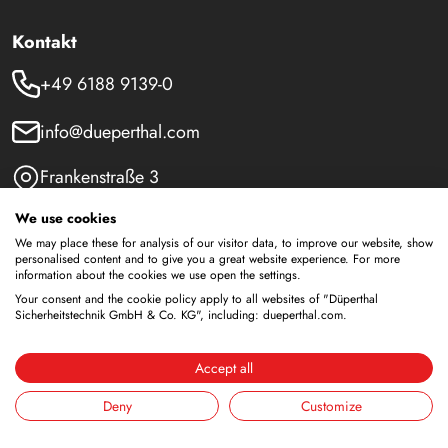
Kontakt
+49 6188 9139-0
info@dueperthal.com
Frankenstraße 3
63791 Karlstein
We use cookies
Deutschland
We may place these for analysis of our visitor data, to improve our website, show
personalised content and to give you a great website experience. For more
Social Media
information about the cookies we use open the settings.
Your consent and the cookie policy apply to all websites of "Düperthal
LinkedIn
Sicherheitstechnik GmbH & Co. KG", including: dueperthal.com.
Youtube
Accept all
Deny
Customize
Sicherheitsschränke