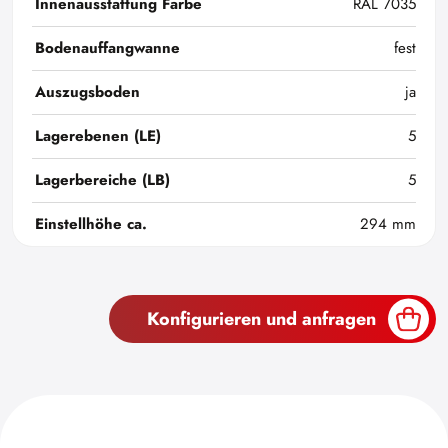
Innenausstattung Farbe
RAL 7035
Bodenauffangwanne
fest
Auszugsboden
ja
Lagerebenen (LE)
5
Lagerbereiche (LB)
5
Einstellhöhe ca.
294 mm
Konfigurieren und anfragen