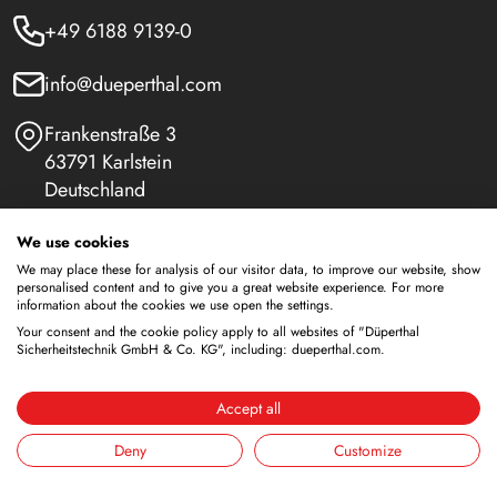
+49 6188 9139-0
info@dueperthal.com
Frankenstraße 3
63791 Karlstein
Deutschland
Social Media
We use cookies
We may place these for analysis of our visitor data, to improve our website, show
LinkedIn
personalised content and to give you a great website experience. For more
information about the cookies we use open the settings.
Youtube
Your consent and the cookie policy apply to all websites of "Düperthal
Sicherheitstechnik GmbH & Co. KG", including: dueperthal.com.
Accept all
Sicherheitsschränke
Deny
Customize
Lagerung von brennbaren Flüssigkeiten
Lagerung von Batterien