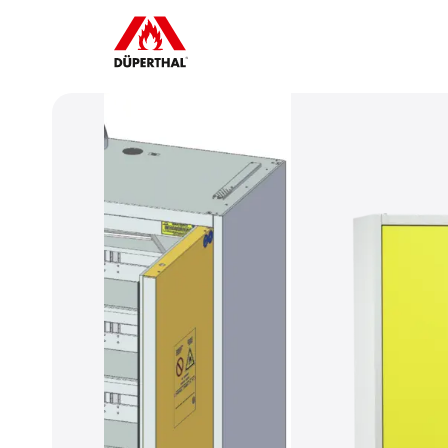
Um YouTube-Videos abspi
können, müssen Sie vorher d
Cookies akzeptieren