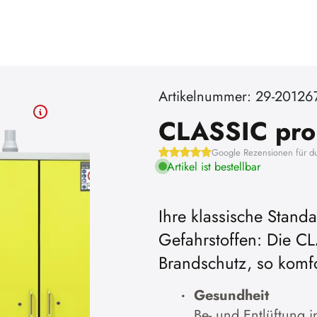
Artikelnummer: 29-20126
CLASSIC pro
Google Rezensionen für d
Artikel ist bestellbar
Ihre klassische Stand
Gefahrstoffen: Die CL
elen zu
Um YouTube-Videos absp
Brandschutz, so komf
ie Werbe-
können, müssen Sie vorher
Gesundheit
.
Cookies akzeptier
Be- und Entlüftung i