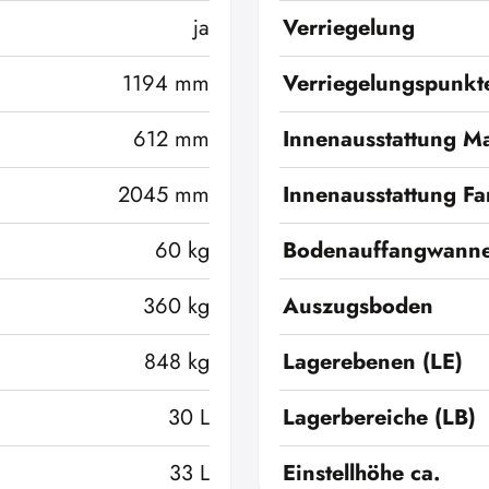
ja
Verriegelung
1194 mm
Verriegelungspunkt
612 mm
Innenausstattung Ma
2045 mm
Innenausstattung Fa
60 kg
Bodenauffangwann
360 kg
Auszugsboden
848 kg
Lagerebenen (LE)
30 L
Lagerbereiche (LB)
33 L
Einstellhöhe ca.