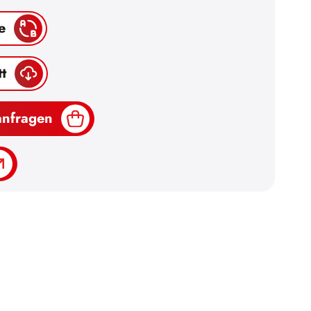
e
t
anfragen