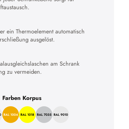
ftaustausch.
en
ber ein Thermoelement automatisch
rschließung ausgelöst.
ialausgleichslaschen am Schrank
ng zu vermeiden.
Farben Korpus
0
RAL 1004
RAL 1018
RAL 7035
RAL 9010