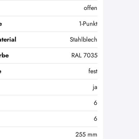
offen
e
1-Punkt
terial
Stahlblech
rbe
RAL 7035
e
fest
ja
6
6
255 mm