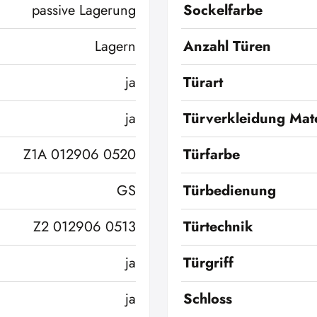
passive Lagerung
Sockelfarbe
Lagern
Anzahl Türen
ja
Türart
ja
Türverkleidung Mate
Z1A 012906 0520
Türfarbe
GS
Türbedienung
Z2 012906 0513
Türtechnik
ja
Türgriff
ja
Schloss