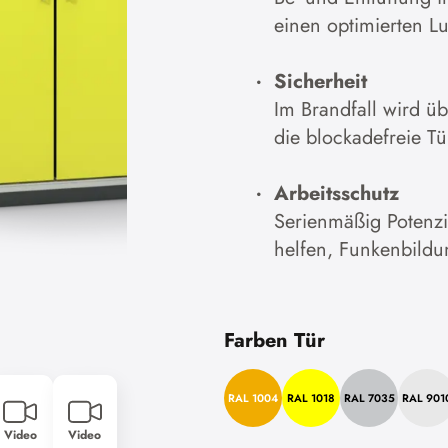
einen optimierten Lu
Cookies akzeptier
Sicherheit
Zur Datenschutzerklärung
Im Brandfall wird ü
die blockadefreie Tü
Arbeitsschutz
Serienmäßig Potenz
helfen, Funkenbildu
Farben Tür
RAL 1004
RAL 1018
RAL 7035
RAL 901
Video
Video