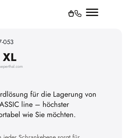
7-053
 XL
ueperthal.com
ardlösung für die Lagerung von
ASSIC line – höchster
ielen zu
ortabel wie Sie möchten.
 die Werbe-
en.
n jeder Schrankebene sorgt für