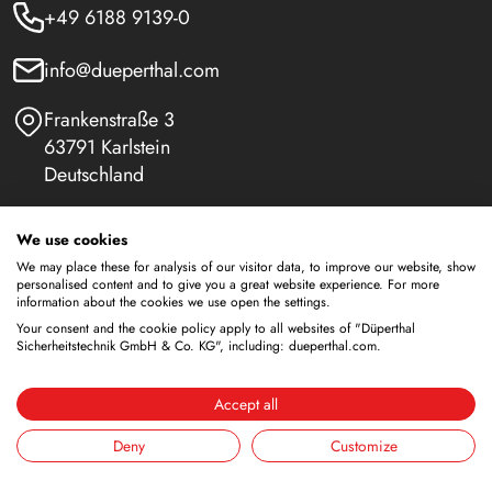
+49 6188 9139-0
info@dueperthal.com
Frankenstraße 3
63791 Karlstein
Deutschland
Social Media
We use cookies
LinkedIn
We may place these for analysis of our visitor data, to improve our website, show
personalised content and to give you a great website experience. For more
information about the cookies we use open the settings.
Youtube
Your consent and the cookie policy apply to all websites of "Düperthal
Sicherheitstechnik GmbH & Co. KG", including: dueperthal.com.
Accept all
Sicherheitsschränke
Lagerung von brennbaren Flüssigkeiten
Deny
Customize
Lagerung von Batterien