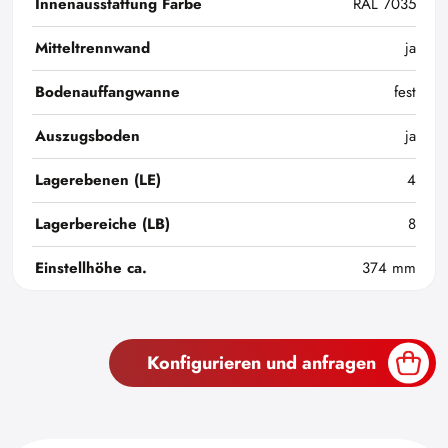
Innenausstattung Farbe
RAL 7035
Mitteltrennwand
ja
Bodenauffangwanne
fest
Auszugsboden
ja
Lagerebenen (LE)
4
Lagerbereiche (LB)
8
Einstellhöhe ca.
374 mm
Konfigurieren und anfragen