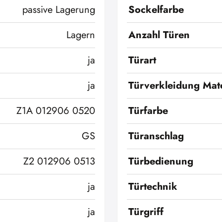
passive Lagerung
Sockelfarbe
Lagern
Anzahl Türen
ja
Türart
ja
Türverkleidung Mate
Z1A 012906 0520
Türfarbe
GS
Türanschlag
Z2 012906 0513
Türbedienung
ja
Türtechnik
ja
Türgriff