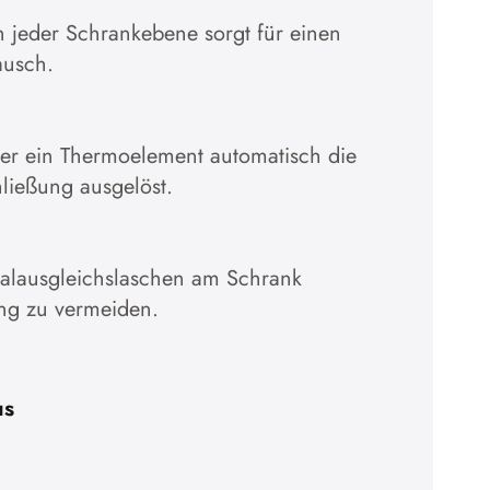
in jeder Schrankebene sorgt für einen
Cookie
ausch.
Zur Da
̈ber ein Thermoelement automatisch die
hließung ausgelöst.
ialausgleichslaschen am Schrank
ng zu vermeiden.
us