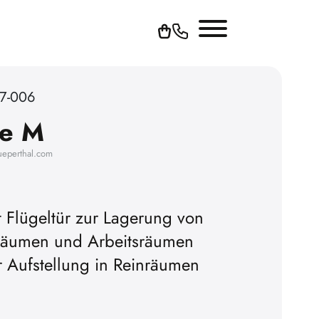
67-006
re M
ueperthal.com
 Flügeltür zur Lagerung von
nräumen und Arbeitsräumen
Um YouTube-V
Aufstellung in Reinräumen
können, müssen 
Cookies