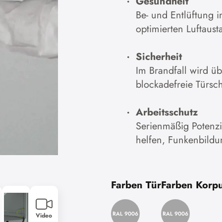
Gesundheit
Be- und Entlüftung 
optimierten Luftaust
Sicherheit
Im Brandfall wird u
blockadefreie Türsc
Arbeitsschutz
Serienmäßig Potenz
helfen, Funkenbildu
Farben Tür
Farben Korp
RAL 9006
RAL 9006
Video