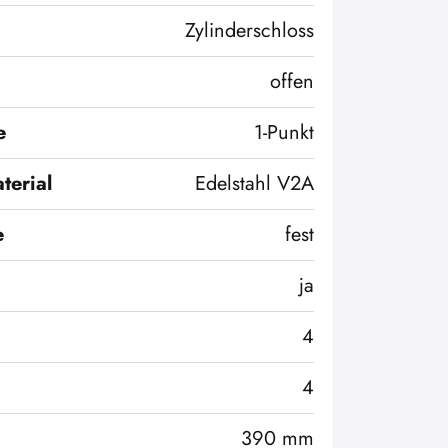
Zylinderschloss
offen
e
1-Punkt
terial
Edelstahl V2A
e
fest
ja
4
4
390 mm