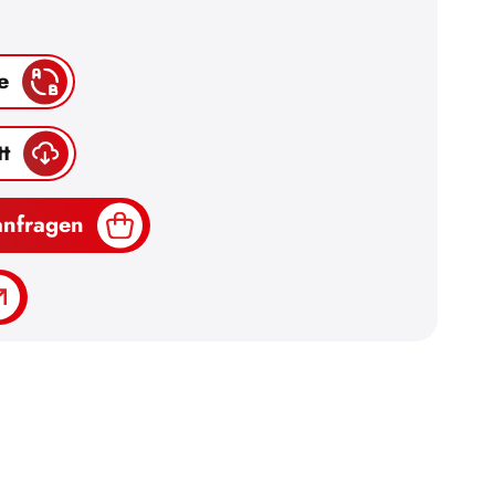
e
t
anfragen