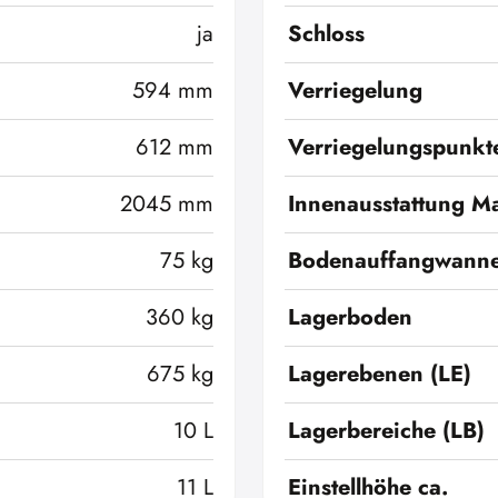
ja
Schloss
594 mm
Verriegelung
612 mm
Verriegelungspunkt
2045 mm
Innenausstattung Ma
75 kg
Bodenauffangwann
360 kg
Lagerboden
675 kg
Lagerebenen (LE)
10 L
Lagerbereiche (LB)
11 L
Einstellhöhe ca.