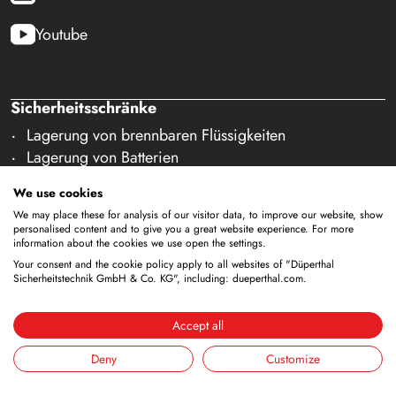
Youtube
Sicherheitsschränke
Lagerung von brennbaren Flüssigkeiten
Lagerung von Batterien
Lagerung zur Versorgung
We use cookies
Lagerung von Druckgasflaschen
We may place these for analysis of our visitor data, to improve our website, show
Lagerung mit integrierter Entsorgung
personalised content and to give you a great website experience. For more
Gekühlte Lagerung
information about the cookies we use open the settings.
Your consent and the cookie policy apply to all websites of "Düperthal
Kombinierte Lagerung
Sicherheitstechnik GmbH & Co. KG", including: dueperthal.com.
Lagerung in Reinräumen
Lagerung von nicht brennbaren Medien
Accept all
Galerie Zubehör
Deny
Customize
Sicherheitsausstattung
ANA-Systeme (DÜANA)