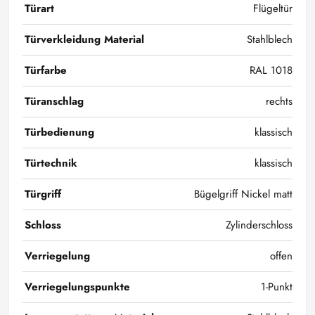
Türart
Flügeltür
Türverkleidung Material
Stahlblech
Türfarbe
RAL 1018
Türanschlag
rechts
Türbedienung
klassisch
Türtechnik
klassisch
Türgriff
Bügelgriff Nickel matt
Schloss
Zylinderschloss
Verriegelung
offen
Verriegelungspunkte
1-Punkt