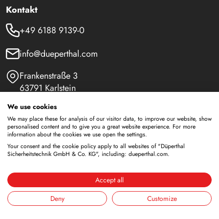
Kontakt
+49 6188 9139-0
info@dueperthal.com
Frankenstraße 3
63791 Karlstein
Deutschland
We use cookies
Social Media
We may place these for analysis of our visitor data, to improve our website, show
personalised content and to give you a great website experience. For more
information about the cookies we use open the settings.
LinkedIn
Your consent and the cookie policy apply to all websites of "Düperthal
Sicherheitstechnik GmbH & Co. KG", including: dueperthal.com.
Youtube
Accept all
Deny
Customize
Sicherheitsschränke