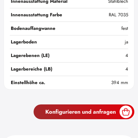
Innenausstattung Material
Stahlblech
Innenausstattung Farbe
RAL 7035
Bodenauffangwanne
fest
Lagerboden
ja
Lagerebenen (LE)
4
Lagerbereiche (LB)
4
Einstellhöhe ca.
394 mm
Konfigurieren und anfragen