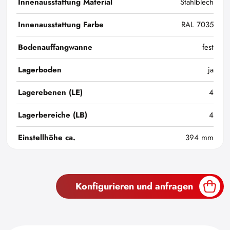
Innenausstattung Material
Stahlblech
Innenausstattung Farbe
RAL 7035
Bodenauffangwanne
fest
Lagerboden
ja
Lagerebenen (LE)
4
Lagerbereiche (LB)
4
Einstellhöhe ca.
394 mm
Konfigurieren und anfragen