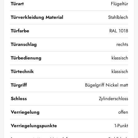
Türart
Flügeltür
Türverkleidung Material
Stahlblech
Türfarbe
RAL 1018
Türanschlag
rechts
Türbedienung
klassisch
Türtechnik
klassisch
Türgriff
Bügelgriff Nickel matt
Schloss
Zylinderschloss
Verriegelung
offen
Verriegelungspunkte
1-Punkt