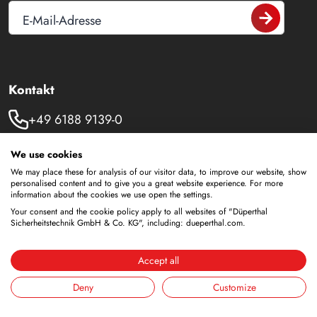
E-Mail-Adresse
Kontakt
+49 6188 9139-0
info@dueperthal.com
We use cookies
We may place these for analysis of our visitor data, to improve our website, show
Frankenstraße 3
personalised content and to give you a great website experience. For more
information about the cookies we use open the settings.
63791 Karlstein
Your consent and the cookie policy apply to all websites of "Düperthal
Deutschland
Sicherheitstechnik GmbH & Co. KG", including: dueperthal.com.
Social Media
Accept all
LinkedIn
Deny
Customize
Youtube