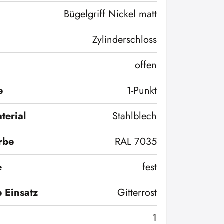
Bügelgriff Nickel matt
Zylinderschloss
offen
e
1-Punkt
terial
Stahlblech
rbe
RAL 7035
e
fest
 Einsatz
Gitterrost
1