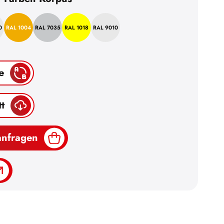
0
RAL 1004
RAL 7035
RAL 1018
RAL 9010
e
t
anfragen