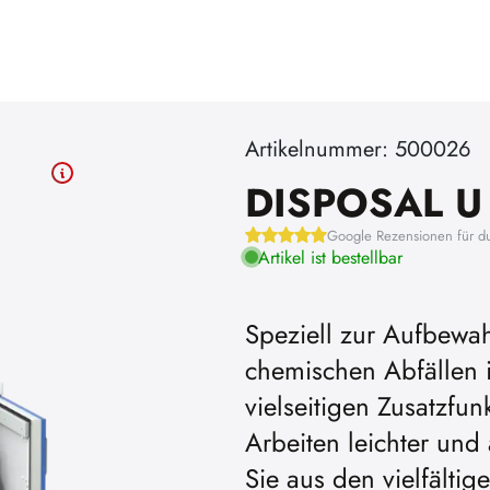
Artikelnummer: 500026
DISPOSAL U 
Google Rezensionen für d
Artikel ist bestellbar
Speziell zur Aufbewa
chemischen Abfällen i
Um YouTube-
vielseitigen Zusatzfunk
können, müssen
Arbeiten leichter und
Cookie
Sie aus den vielfälti