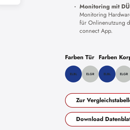
Monitoring mit D
Monitoring Hardware 
für Onlinenutzung 
connect App.
Farben Tür
Farben Kor
ELBL
ELGR
ELBL
ELGR
Zur Vergleichstabell
Download Datenblat