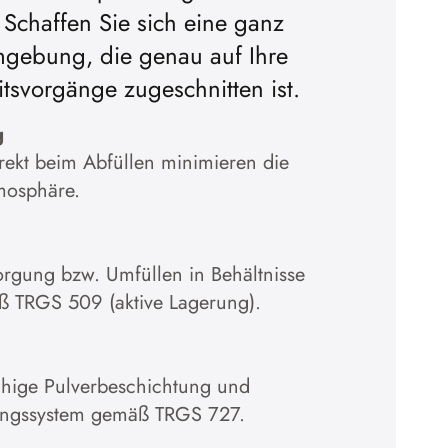
r. Schaffen Sie sich eine ganz
es akzeptieren
mgebung, die genau auf Ihre
itsvorgänge zugeschnitten ist.
atenschutzerklärung
g
ekt beim Abfüllen minimieren die
mosphäre.
rgung bzw. Umfüllen in Behältnisse
äß TRGS 509 (aktive Lagerung).
ähige Pulverbeschichtung und
ungssystem gemäß TRGS 727.