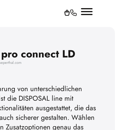
pro connect LD
ueperthal.com
hrung von unterschiedlichen
st die DISPOSAL line mit
Videos abspielen zu
tionalitäten ausgestattet, die das
 Sie vorher die Werbe-
 auch sicherer gestalten. Wählen
s akzeptieren.
gen Zusatzoptionen genau das