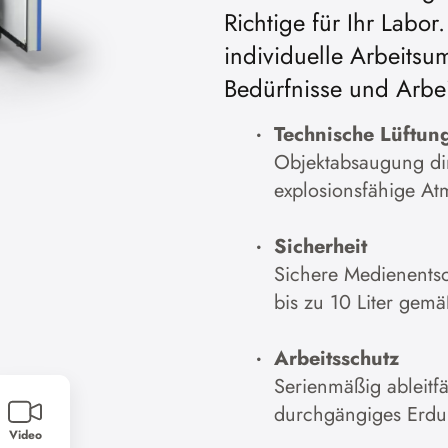
Richtige für Ihr Labo
Cooki
individuelle Arbeitsu
Bedürfnisse und Arbe
Zur D
Technische Lüftun
Objektabsaugung dir
explosionsfähige At
Sicherheit
Sichere Medienentso
bis zu 10 Liter gem
Arbeitsschutz
Serienmäßig ableitf
durchgängiges Erd
Video