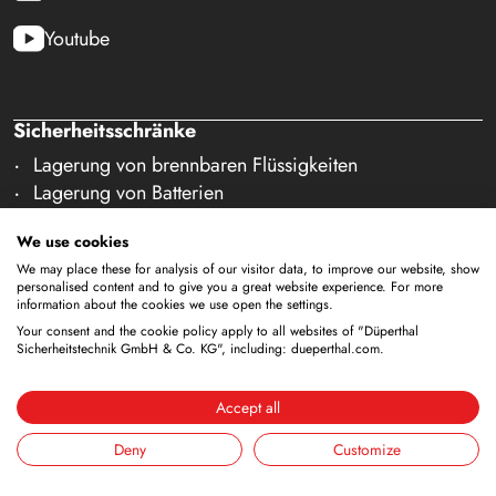
Youtube
Sicherheitsschränke
Lagerung von brennbaren Flüssigkeiten
Lagerung von Batterien
Lagerung zur Versorgung
We use cookies
Lagerung von Druckgasflaschen
We may place these for analysis of our visitor data, to improve our website, show
Lagerung mit integrierter Entsorgung
personalised content and to give you a great website experience. For more
Gekühlte Lagerung
information about the cookies we use open the settings.
Kombinierte Lagerung
Your consent and the cookie policy apply to all websites of "Düperthal
Sicherheitstechnik GmbH & Co. KG", including: dueperthal.com.
Lagerung in Reinräumen
Lagerung von nicht brennbaren Medien
Accept all
Galerie Zubehör
Deny
Customize
Sicherheitsausstattung
ANA-Systeme (DÜANA)