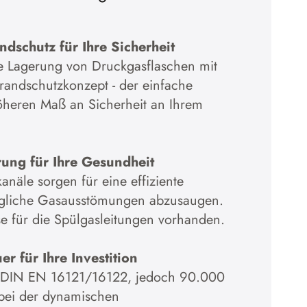
okies akzeptieren
schutz für Ihre Sicherheit
e Lagerung von Druckgasflaschen mit
Zur Datenschutzerklärung
andschutzkonzept - der einfache
öheren Maß an Sicherheit an Ihrem
ung für Ihre Gesundheit
anäle sorgen für eine effiziente
ögliche Gasausstömungen abzusaugen.
e für die Spülgasleitungen vorhanden.
 für Ihre Investition
 DIN EN 16121/16122, jedoch 90.000
 bei der dynamischen