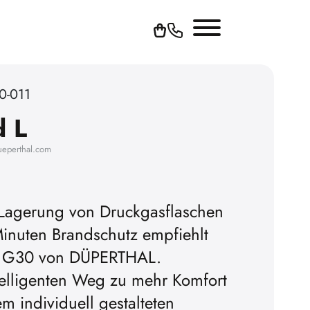
0-011
d L
ueperthal.com
 Lagerung von Druckgasflaschen
Minuten Brandschutz empfiehlt
e-Videos abspielen zu
yp G30 von DÜPERTHAL.
sen Sie vorher die Werbe-
telligenten Weg zu mehr Komfort
kies akzeptieren.
em individuell gestalteten