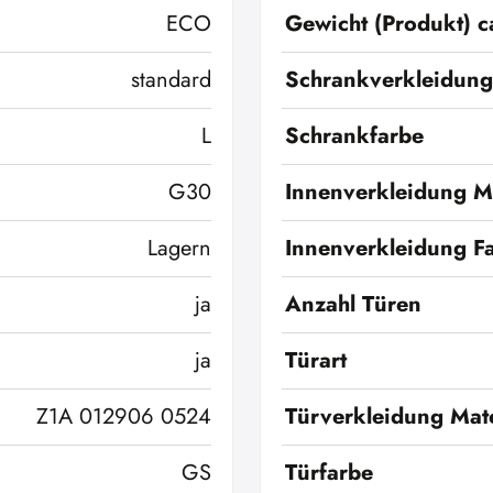
ECO
Gewicht (Produkt) c
standard
Schrankverkleidung
L
Schrankfarbe
G30
Innenverkleidung Ma
Lagern
Innenverkleidung F
ja
Anzahl Türen
ja
Türart
Z1A 012906 0524
Türverkleidung Mate
GS
Türfarbe