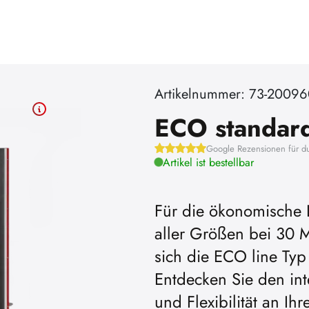
Artikelnummer: 73-20096
ECO standar
Google Rezensionen für d
Artikel ist bestellbar
Für die ökonomische
aller Größen bei 30 
Um YouTub
sich die ECO line T
können, müs
Entdecken Sie den in
Coo
und Flexibilität an Ihr