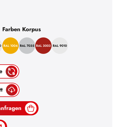
Farben Korpus
0
RAL 1004
RAL 7035
RAL 3003
RAL 9010
e
t
anfragen