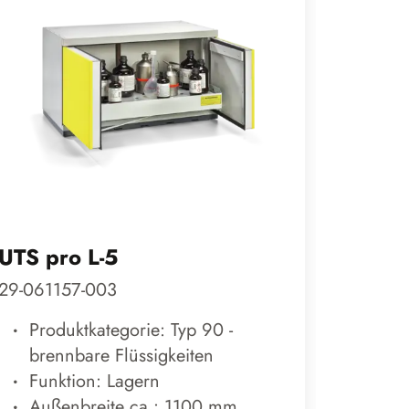
UTS pro L-5
BATTE
XL
29-061157-003
600127
Produktkategorie: Typ 90 -
brennbare Flüssigkeiten
Prod
Funktion: Lagern
Lith
Außenbreite ca.: 1100 mm
Fun