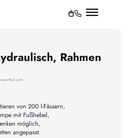
hydraulisch, Rahmen
ueperthal.com
eren von 200 l-Fässern,
umpe mit Fußhebel,
senken möglich,
etten angepasst.