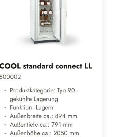
COOL standard connect LL
UTS p
800002
29-060
Produktkategorie: Typ 90 -
Prod
gekühlte Lagerung
bren
Funktion: Lagern
Funk
Außenbreite ca.: 894 mm
Auß
Außentiefe ca.: 791 mm
Auß
Außenhöhe ca.: 2050 mm
Auß