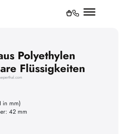
 aus Polyethylen
are Flüssigkeiten
ueperthal.com
H in mm)
ser: 42 mm