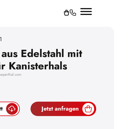
1
aus Edelstahl mit
r Kanisterhals
ueperthal.com
t
Jetzt anfragen