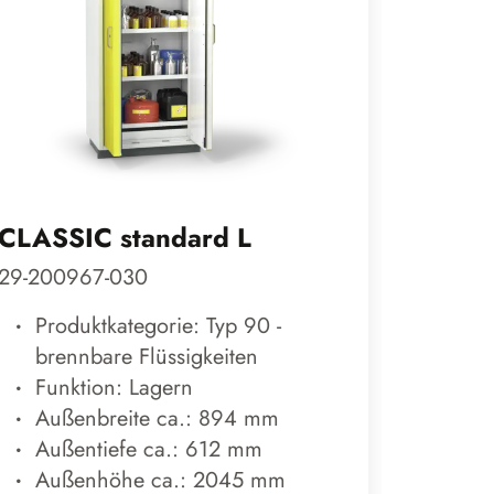
CLASSIC standard L
CLASS
29-200967-030
29-201
Produktkategorie: Typ 90 -
Prod
brennbare Flüssigkeiten
bren
Funktion: Lagern
Funk
Außenbreite ca.: 894 mm
Auß
Außentiefe ca.: 612 mm
Auß
Außenhöhe ca.: 2045 mm
Auß