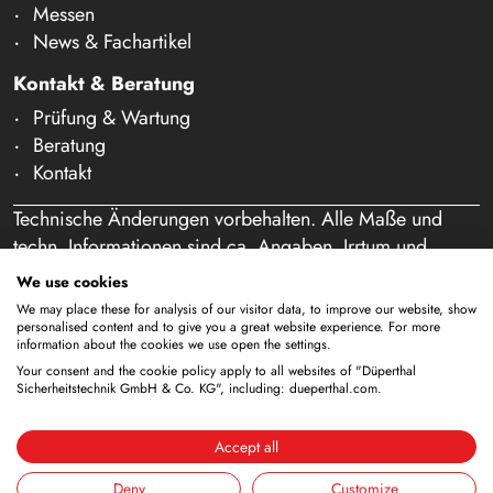
Messen
News & Fachartikel
Kontakt & Beratung
Prüfung & Wartung
Beratung
Kontakt
Technische Änderungen vorbehalten. Alle Maße und
techn. Informationen sind ca. Angaben. Irrtum und
Schreibfehler vorbehalten. Unser Angebot richtet sich
We use cookies
ausschließlich an Gewerbetreibende im Sinne des § 14
We may place these for analysis of our visitor data, to improve our website, show
BGB. Ein Verkauf an Privatpersonen findet nicht statt.
personalised content and to give you a great website experience. For more
information about the cookies we use open the settings.
Durch die Nutzung dieser Website und eine etwaige
Your consent and the cookie policy apply to all websites of "Düperthal
Bestellung bestätigen Sie, dass Sie als Unternehmer
Sicherheitstechnik GmbH & Co. KG", including: dueperthal.com.
handeln. (§ 1 Abs. 1 BFSG)
Accept all
Deny
Customize