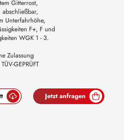
em Gitterrost,
 abschließbar,
m Unterfahrhöhe,
üssigkeiten F+, F und
gkeiten WGK 1 - 3.
che Zulassung
n, TÜV-GEPRÜFT
t
Jetzt anfragen