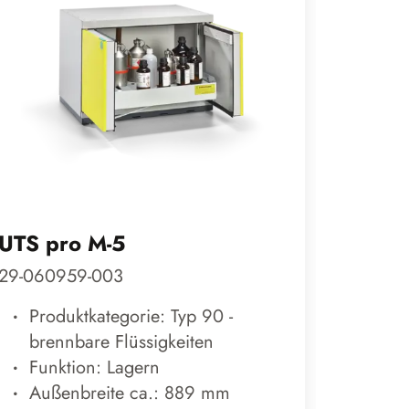
UTS pro M-5
COMPA
29-060959-003
29-2017
Produktkategorie: Typ 90 -
Prod
brennbare Flüssigkeiten
bren
Funktion: Lagern
Funk
Außenbreite ca.: 889 mm
Auß