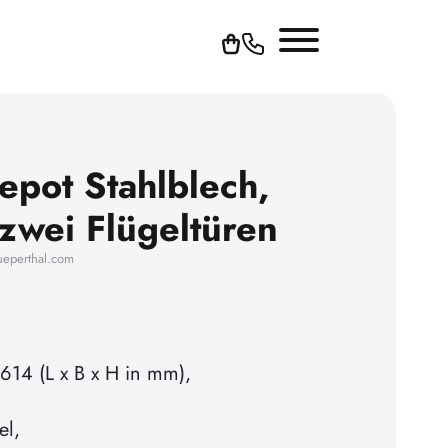
epot Stahlblech,
 zwei Flügeltüren
ueperthal.com
614 (L x B x H in mm),
el,