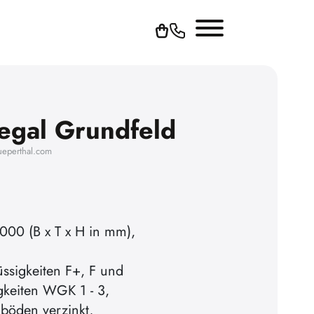
Regal Grundfeld
ueperthal.com
000 (B x T x H in mm),
,
üssigkeiten F+, F und
gkeiten WGK 1 - 3,
böden verzinkt,