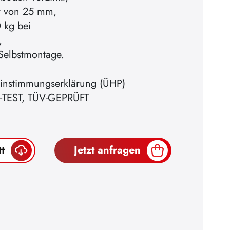
er von 25 mm,
 kg bei
,
Selbstmontage.
instimmungserklärung (ÜHP)
-TEST, TÜV-GEPRÜFT
t
Jetzt anfragen