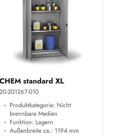
CHEM standard XL
HSC U
20-201267-010
39-0611
Produktkategorie: Nicht
Prod
brennbare Medien
kom
Funktion: Lagern
Funk
Außenbreite ca.: 1194 mm
Auß