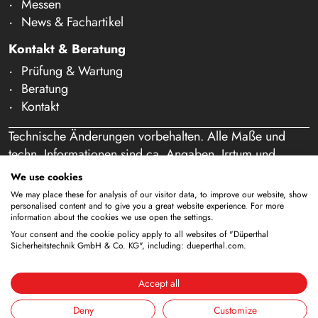
Messen
News & Fachartikel
Kontakt & Beratung
Prüfung & Wartung
Beratung
Kontakt
Technische Änderungen vorbehalten. Alle Maße und
techn. Informationen sind ca. Angaben. Irrtum und
Schreibfehler vorbehalten. Unser Angebot richtet sich
We use cookies
ausschließlich an Gewerbetreibende im Sinne des § 14
We may place these for analysis of our visitor data, to improve our website, show
BGB. Ein Verkauf an Privatpersonen findet nicht statt.
personalised content and to give you a great website experience. For more
information about the cookies we use open the settings.
Durch die Nutzung dieser Website und eine etwaige
Your consent and the cookie policy apply to all websites of "Düperthal
Bestellung bestätigen Sie, dass Sie als Unternehmer
Sicherheitstechnik GmbH & Co. KG", including: dueperthal.com.
handeln. (§ 1 Abs. 1 BFSG)
Accept all
Deny
Customize