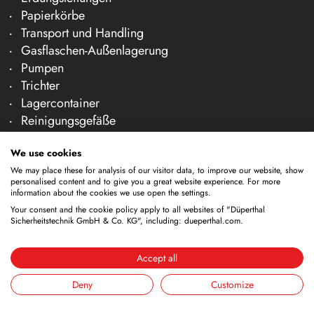
Papierkörbe
Transport und Handling
Gasflaschen-Außenlagerung
Pumpen
Trichter
Lagercontainer
Reinigungsgefäße
Zapfhähne
We use cookies
Unternehmen
We may place these for analysis of our visitor data, to improve our website, show
personalised content and to give you a great website experience. For more
Über uns
information about the cookies we use open the settings.
Team
Your consent and the cookie policy apply to all websites of "Düperthal
Karriere
Sicherheitstechnik GmbH & Co. KG", including: dueperthal.com.
Messen
News & Fachartikel
Accept all
Kontakt & Beratung
Deny
Customize
Prüfung & Wartung